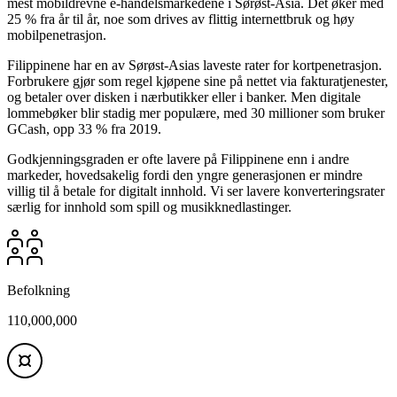
mest mobildrevne e-handelsmarkedene i Sørøst-Asia. Det øker med
25 % fra år til år, noe som drives av flittig internettbruk og høy
mobilpenetrasjon.
Filippinene har en av Sørøst-Asias laveste rater for kortpenetrasjon.
Forbrukere gjør som regel kjøpene sine på nettet via fakturatjenester,
og betaler over disken i nærbutikker eller i banker. Men digitale
lommebøker blir stadig mer populære, med 30 millioner som bruker
GCash, opp 33 % fra 2019.
Godkjenningsgraden er ofte lavere på Filippinene enn i andre
markeder, hovedsakelig fordi den yngre generasjonen er mindre
villig til å betale for digitalt innhold. Vi ser lavere konverteringsrater
særlig for innhold som spill og musikknedlastinger.
Befolkning
110,000,000