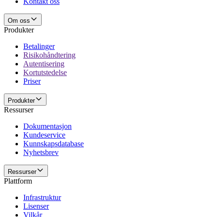
Kontakt oss
Om oss
Produkter
Betalinger
Risikohåndtering
Autentisering
Kortutstedelse
Priser
Produkter
Ressurser
Dokumentasjon
Kundeservice
Kunnskapsdatabase
Nyhetsbrev
Ressurser
Plattform
Infrastruktur
Lisenser
Vilkår