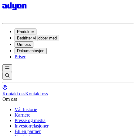
Produkter
Bedrifter vi jobber med
Om oss
Dokumentasjon
Priser
Kontakt oss
Kontakt oss
Om oss
Vår historie
Karriere
Presse og media
Investorrelasjoner
Bli en partner