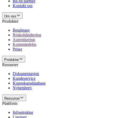
Bli en partner
Kontakt oss
Om oss
Produkter
Betalinger
Risikohåndtering
Autentisering
Kortutstedelse
Priser
Produkter
Ressurser
Dokumentasjon
Kundeservice
Kunnskapsdatabase
Nyhetsbrev
Ressurser
Plattform
Infrastruktur
Lisenser