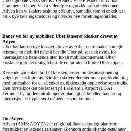
Ubers globale vekst, sier Karl Hébert, Vice President of Global
Commerce i Uber. Ved å videreføre og utvide samarbeidet med
Adyen kan vi skalere raskt og effektivt, samtidig som vi enkelt tar i
bruk nye betalingsmetoder og utvikler nye forretningsområder.
Baner vei for ny mobilitet: Uber lanserer kiosker drevet av
Uber har lansert nye kiosker, drevet av Adyen-terminaler, som gir
reisende en mobilfri måte å bestille Uber på, spesielt nyttig for
internasjonale besøkende uten lokalt mobilabonnement. Uber-
kioskene gjør det mulig å bestille en tur uten å bruke Uber-appen.
Reisende går enkelt bort til kiosken, taster inn destinasjonen og
velger ønsket kjøretøy. Kiosken skriver deretter ut en papirkvittering
med turdetaljer, for en så enkel og tilgjengelig opplevelse som mulig.
Den første kiosken ble lansert på LaGuardia Airport (LGA)
Terminal C, og flere utrullinger er planlagt på hoteller, havner og
internasjonale flyplasser i månedene som kommer.
Om Adyen
Adyen (AMS: ADYEN) er en global finansteknologiplattform
foretrukket av ledende selskaper. Gjennom ende-til-ende-betalinger,