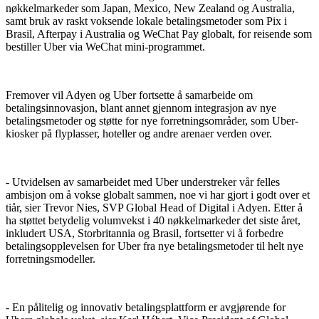
nøkkelmarkeder som Japan, Mexico, New Zealand og Australia,
samt bruk av raskt voksende lokale betalingsmetoder som Pix i
Brasil, Afterpay i Australia og WeChat Pay globalt, for reisende som
bestiller Uber via WeChat mini-programmet.
Fremover vil Adyen og Uber fortsette å samarbeide om
betalingsinnovasjon, blant annet gjennom integrasjon av nye
betalingsmetoder og støtte for nye forretningsområder, som Uber-
kiosker på flyplasser, hoteller og andre arenaer verden over.
- Utvidelsen av samarbeidet med Uber understreker vår felles
ambisjon om å vokse globalt sammen, noe vi har gjort i godt over et
tiår, sier Trevor Nies, SVP Global Head of Digital i Adyen. Etter å
ha støttet betydelig volumvekst i 40 nøkkelmarkeder det siste året,
inkludert USA, Storbritannia og Brasil, fortsetter vi å forbedre
betalingsopplevelsen for Uber fra nye betalingsmetoder til helt nye
forretningsmodeller.
- En pålitelig og innovativ betalingsplattform er avgjørende for