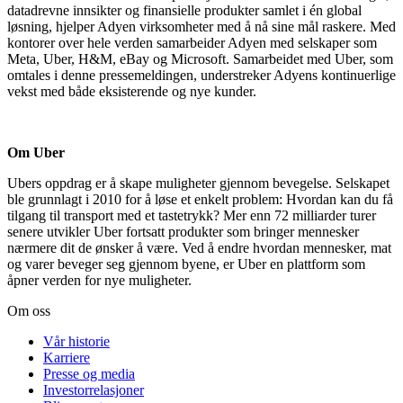
datadrevne innsikter og finansielle produkter samlet i én global
løsning, hjelper Adyen virksomheter med å nå sine mål raskere. Med
kontorer over hele verden samarbeider Adyen med selskaper som
Meta, Uber, H&M, eBay og Microsoft. Samarbeidet med Uber, som
omtales i denne pressemeldingen, understreker Adyens kontinuerlige
vekst med både eksisterende og nye kunder.
Om Uber
Ubers oppdrag er å skape muligheter gjennom bevegelse. Selskapet
ble grunnlagt i 2010 for å løse et enkelt problem: Hvordan kan du få
tilgang til transport med et tastetrykk? Mer enn 72 milliarder turer
senere utvikler Uber fortsatt produkter som bringer mennesker
nærmere dit de ønsker å være. Ved å endre hvordan mennesker, mat
og varer beveger seg gjennom byene, er Uber en plattform som
åpner verden for nye muligheter.
Om oss
Vår historie
Karriere
Presse og media
Investorrelasjoner