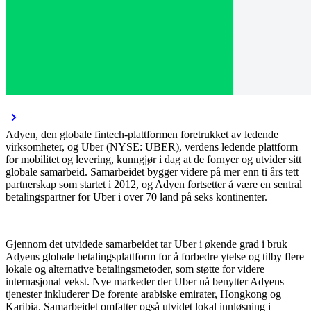
Adyen, den globale fintech-plattformen foretrukket av ledende
virksomheter, og Uber (NYSE: UBER), verdens ledende plattform
for mobilitet og levering, kunngjør i dag at de fornyer og utvider sitt
globale samarbeid. Samarbeidet bygger videre på mer enn ti års tett
partnerskap som startet i 2012, og Adyen fortsetter å være en sentral
betalingspartner for Uber i over 70 land på seks kontinenter.
Gjennom det utvidede samarbeidet tar Uber i økende grad i bruk
Adyens globale betalingsplattform for å forbedre ytelse og tilby flere
lokale og alternative betalingsmetoder, som støtte for videre
internasjonal vekst. Nye markeder der Uber nå benytter Adyens
tjenester inkluderer De forente arabiske emirater, Hongkong og
Karibia. Samarbeidet omfatter også utvidet lokal innløsning i