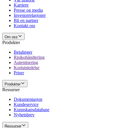
Karriere
Presse og media
Investorrelasjoner
Bli en partner
Kontakt oss
Om oss
Produkter
Betalinger
Risikohåndtering
Autentisering
Kortutstedelse
Priser
Produkter
Ressurser
Dokumentasjon
Kundeservice
Kunnskapsdatabase
Nyhetsbrev
Ressurser