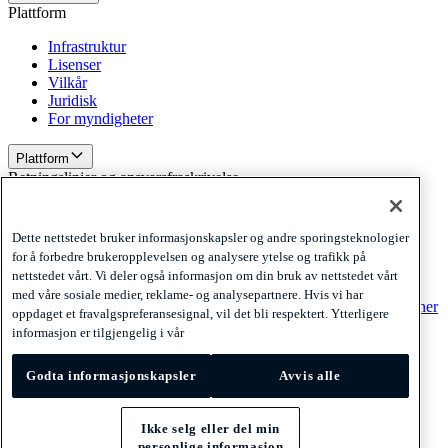
Plattform
Infrastruktur
Lisenser
Vilkår
Juridisk
For myndigheter
Plattform
Retningslinjer og ansvarsfraskrivelse
Privacy
Cookies
Dette nettstedet bruker informasjonskapsler og andre sporingsteknologier
Disclaimer
for å forbedre brukeropplevelsen og analysere ytelse og trafikk på
nettstedet vårt. Vi deler også informasjon om din bruk av nettstedet vårt
Retningslinjer og ansvarsfraskrivelse
med våre sosiale medier, reklame- og analysepartnere. Hvis vi har
Abonner på nyhetsbrevet vårt
Abonner på nyhetsbrevet vårt
Abonner
oppdaget et fravalgspreferansesignal, vil det bli respektert. Ytterligere
på nyhetsbrevet vårt
informasjon er tilgjengelig i vår
Privacy
Godta informasjonskapsler
Cookies
Avvis alle
Disclaimer
© 2026 Adyen
Ikke selg eller del min
personlige informasjon