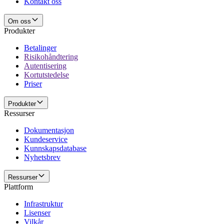
Kontakt oss
Om oss
Produkter
Betalinger
Risikohåndtering
Autentisering
Kortutstedelse
Priser
Produkter
Ressurser
Dokumentasjon
Kundeservice
Kunnskapsdatabase
Nyhetsbrev
Ressurser
Plattform
Infrastruktur
Lisenser
Vilkår