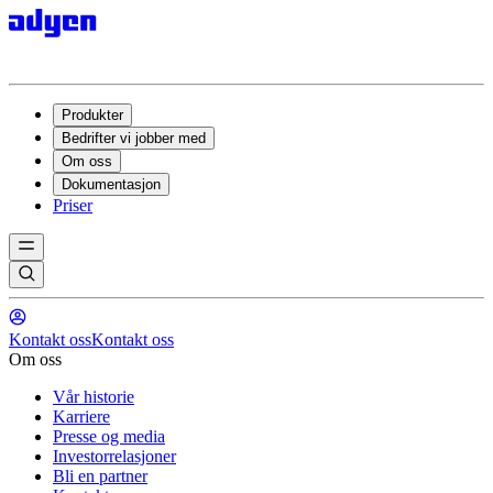
Produkter
Bedrifter vi jobber med
Om oss
Dokumentasjon
Priser
Kontakt oss
Kontakt oss
Om oss
Vår historie
Karriere
Presse og media
Investorrelasjoner
Bli en partner