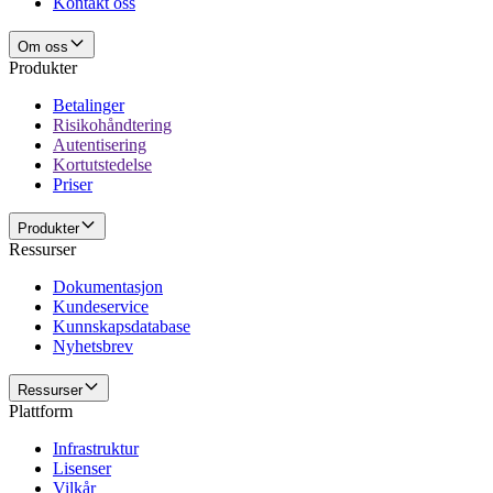
Kontakt oss
Om oss
Produkter
Betalinger
Risikohåndtering
Autentisering
Kortutstedelse
Priser
Produkter
Ressurser
Dokumentasjon
Kundeservice
Kunnskapsdatabase
Nyhetsbrev
Ressurser
Plattform
Infrastruktur
Lisenser
Vilkår