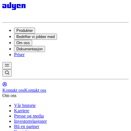
Produkter
Bedrifter vi jobber med
Om oss
Dokumentasjon
Priser
Kontakt oss
Kontakt oss
Om oss
Vår historie
Karriere
Presse og media
Investorrelasjoner
Bli en partner