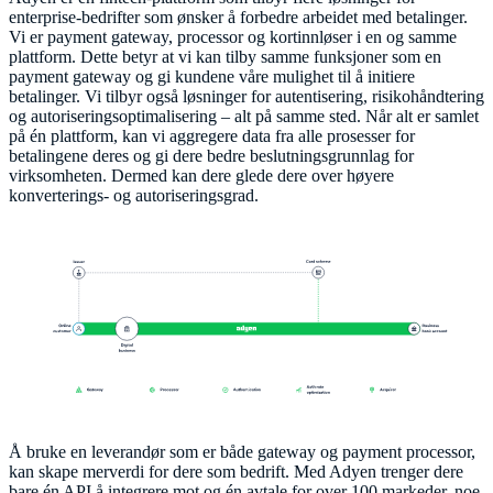
enterprise-bedrifter som ønsker å forbedre arbeidet med betalinger.
Vi er payment gateway, processor og kortinnløser i en og samme
plattform. Dette betyr at vi kan tilby samme funksjoner som en
payment gateway og gi kundene våre mulighet til å initiere
betalinger. Vi tilbyr også løsninger for autentisering, risikohåndtering
og autoriseringsoptimalisering – alt på samme sted. Når alt er samlet
på én plattform, kan vi aggregere data fra alle prosesser for
betalingene deres og gi dere bedre beslutningsgrunnlag for
virksomheten. Dermed kan dere glede dere over høyere
konverterings- og autoriseringsgrad.
Å bruke en leverandør som er både gateway og payment processor,
kan skape merverdi for dere som bedrift. Med Adyen trenger dere
bare én API å integrere mot og én avtale for over 100 markeder, noe