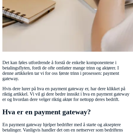
Det kan føles utfordrende å forstå de enkelte komponentene i
betalingsflyten, fordi de ofte omfatter mange trinn og aktører. I
denne artikkelen tar vi for oss første trinn i prosessen: payment
gateway.
Hvis dere lurer på hva en payment gateway er, har dere klikket på
riktig artikkel. Vi vil gi dere bedre innsikt i hva en payment gateway
er og hvordan dere velger riktig aktør for nettopp deres bedrift.
Hva er en payment gateway?
En payment gateway hjelper bedrifter med å starte og akseptere
betalinger. Vanligvis handler det om en nettserver som bedriftens