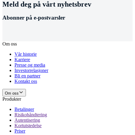
Meld deg på vårt nyhetsbrev
Abonner på e-postvarsler
Om oss
Vår historie
Karriere
Presse og media
Investorrelasjoner
Bli en partner
Kontakt oss
Om oss
Produkter
Betalinger
Risikohåndtering
Autentisering
Kortutstedelse
Priser