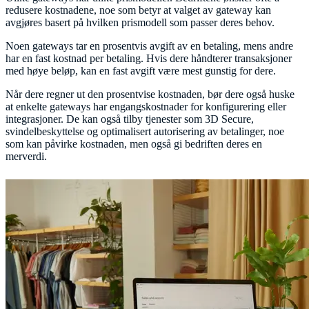
redusere kostnadene, noe som betyr at valget av gateway kan
avgjøres basert på hvilken prismodell som passer deres behov.
Noen gateways tar en prosentvis avgift av en betaling, mens andre
har en fast kostnad per betaling. Hvis dere håndterer transaksjoner
med høye beløp, kan en fast avgift være mest gunstig for dere.
Når dere regner ut den prosentvise kostnaden, bør dere også huske
at enkelte gateways har engangskostnader for konfigurering eller
integrasjoner. De kan også tilby tjenester som 3D Secure,
svindelbeskyttelse og optimalisert autorisering av betalinger, noe
som kan påvirke kostnaden, men også gi bedriften deres en
merverdi.