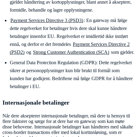
gjelder håndtering av kortopplysninger, blant annet å akseptere,
formidle, behandle og lagre opplysningene.
Payment Services Directive 3 (PSD3)
: En gateway må følge
dette regelverket for betalinger hvis dere skal kunne håndtere
betalinger innenfor EU. Regelverket er imidlertid ikke innført
ennå, og derfor er det fremdeles
Payment Services Directive 2
(PSD2)
og
Strong Customer Authentication (SCA)
som gjelder.
General Data Protection Regulation (GDPR): Dette regelverket
sikrer at personopplysninger kun blir brukt til formål som
kunden har godkjent. Bedriftene må følge GDPR for å håndtere
Internasjonale betalinger
Når dere aksepterer internasjonale betalinger, må dere ta hensyn til
flere faktorer og sørge for at dere har en gateway som kan møte
disse behovene. Internasjonale betalinger kan håndteres med såkalte
cross-border transactions eller med lokal kortinnløsing, som er