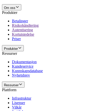
Om oss
Produkter
Betalinger
Risikohåndtering
Autentisering
Kortutstedelse
Priser
Produkter
Ressurser
Dokumentasjon
Kundeservice
Kunnskapsdatabase
Nyhetsbrev
Ressurser
Plattform
Infrastruktur
Lisenser
Vilkår