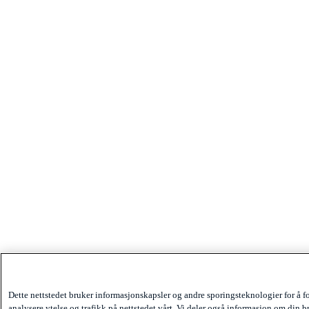
Dette nettstedet bruker informasjonskapsler og andre sporingsteknologier for å 
analysere ytelse og trafikk på nettstedet vårt. Vi deler også informasjon om din b