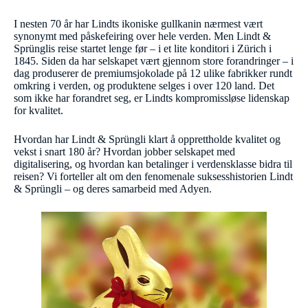
I nesten 70 år har Lindts ikoniske gullkanin nærmest vært
synonymt med påskefeiring over hele verden. Men Lindt &
Sprünglis reise startet lenge før – i et lite konditori i Zürich i
1845. Siden da har selskapet vært gjennom store forandringer – i
dag produserer de premiumsjokolade på 12 ulike fabrikker rundt
omkring i verden, og produktene selges i over 120 land. Det
som ikke har forandret seg, er Lindts kompromissløse lidenskap
for kvalitet.
Hvordan har Lindt & Sprüngli klart å opprettholde kvalitet og
vekst i snart 180 år? Hvordan jobber selskapet med
digitalisering, og hvordan kan betalinger i verdensklasse bidra til
reisen? Vi forteller alt om den fenomenale suksesshistorien Lindt
& Sprüngli – og deres samarbeid med Adyen.