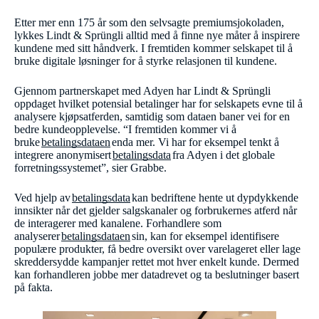
Etter mer enn 175 år som den selvsagte premiumsjokoladen,
lykkes Lindt & Sprüngli alltid med å finne nye måter å inspirere
kundene med sitt håndverk. I fremtiden kommer selskapet til å
bruke digitale løsninger for å styrke relasjonen til kundene.
Gjennom partnerskapet med Adyen har Lindt & Sprüngli
oppdaget hvilket potensial betalinger har for selskapets evne til å
analysere kjøpsatferden, samtidig som dataen baner vei for en
bedre kundeopplevelse. “I fremtiden kommer vi å
bruke
betalingsdataen
enda mer. Vi har for eksempel tenkt å
integrere anonymisert
betalingsdata
fra Adyen i det globale
forretningssystemet”, sier Grabbe.
Ved hjelp av
betalingsdata
kan bedriftene hente ut dypdykkende
innsikter når det gjelder salgskanaler og forbrukernes atferd når
de interagerer med kanalene. Forhandlere som
analyserer
betalingsdataen
sin, kan for eksempel identifisere
populære produkter, få bedre oversikt over varelageret eller lage
skreddersydde kampanjer rettet mot hver enkelt kunde. Dermed
kan forhandleren jobbe mer datadrevet og ta beslutninger basert
på fakta.