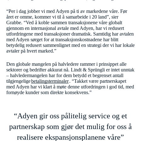
“Per i dag jobber vi med Adyen på ti av markedene våre. Før
året er omme, kommer vi til å samarbeide i 20 land”, sier
Grabbe. “Ved å koble sammen transaksjonene våre globalt
gjennom en internasjonal avtale med Adyen, har vi redusert
utfordringene med transaksjoner dramatisk. Samtidig har avtalen
med Adyen sørget for at transaksjonskostnadene har blitt
betydelig redusert sammenlignet med en strategi der vi har lokale
avtaler på hvert marked.”
Den globale mangelen på halvledere rammer i prinsippet alle
sektorer og bedrifter akkurat nå. Lindt & Sprüngli er intet unntak
– halvledermangelen har for dem betydd et begrenset antall
tilgjengelige
betalingsterminaler
. “Takket være partnerskapet
med Adyen har vi klart å møte denne utfordringen i god tid, med
fornøyde kunder som direkte konsekvens.”
“Adyen gir oss pålitelig service og et
partnerskap som gjør det mulig for oss å
realisere ekspansjonsplanene våre”