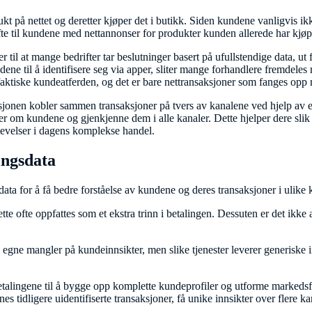
kt på nettet og deretter kjøper det i butikk. Siden kundene vanligvis ikke
e til kundene med nettannonser for produkter kunden allerede har kjøp
er til at mange bedrifter tar beslutninger basert på ufullstendige data, ut
ne til å identifisere seg via apper, sliter mange forhandlere fremdeles 
aktiske kundeatferden, og det er bare nettransaksjoner som fanges opp r
onen kobler sammen transaksjoner på tvers av kanalene ved hjelp av en 
kter om kundene og gjenkjenne dem i alle kanaler. Dette hjelper dere slik 
levelser i dagens komplekse handel.
ingsdata
ata for å få bedre forståelse av kundene og deres transaksjoner i ulike
ette ofte oppfattes som et ekstra trinn i betalingen. Dessuten er det ikk
ne egne mangler på kundeinnsikter, men slike tjenester leverer generiske
etalingene til å bygge opp komplette kundeprofiler og utforme markedsfør
es tidligere uidentifiserte transaksjoner, få unike innsikter over flere