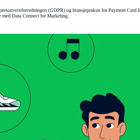
e personvernforordningen (GDPR) og bransjepraksis for Payment Card Ind
åte med Data Connect for Marketing.