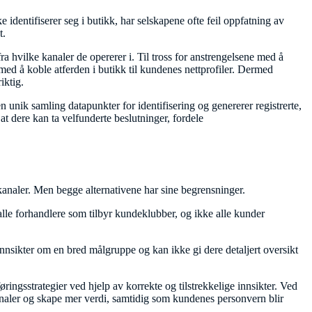
 identifiserer seg i butikk, har selskapene ofte feil oppfatning av
t.
 fra hvilke kanaler de opererer i. Til tross for anstrengelsene med å
med å koble atferden i butikk til kundenes nettprofiler. Dermed
iktig.
unik samling datapunkter for identifisering og genererer registrerte,
at dere kan ta velfunderte beslutninger, fordele
 kanaler. Men begge alternativene har sine begrensninger.
e alle forhandlere som tilbyr kundeklubber, og ikke alle kunder
 innsikter om en bred målgruppe og kan ikke gi dere detaljert oversikt
ingsstrategier ved hjelp av korrekte og tilstrekkelige innsikter. Ved
 kanaler og skape mer verdi, samtidig som kundenes personvern blir