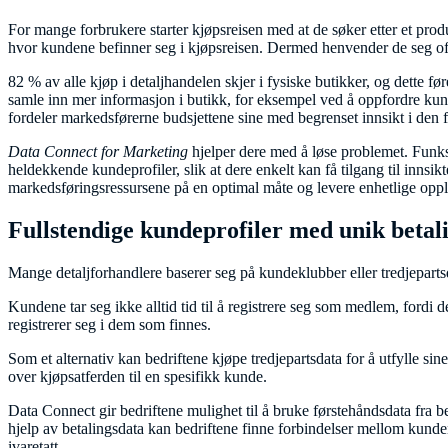
For mange forbrukere starter kjøpsreisen med at de søker etter et produ
hvor kundene befinner seg i kjøpsreisen. Dermed henvender de seg oft
82 % av alle kjøp i detaljhandelen skjer i fysiske butikker, og dette før
samle inn mer informasjon i butikk, for eksempel ved å oppfordre kunde
fordeler markedsførerne budsjettene sine med begrenset innsikt i den f
Data Connect for Marketing
hjelper dere med å løse problemet. Funksj
heldekkende kundeprofiler, slik at dere enkelt kan få tilgang til innsi
markedsføringsressursene på en optimal måte og levere enhetlige opp
Fullstendige kundeprofiler med unik betal
Mange detaljforhandlere baserer seg på kundeklubber eller tredjepartsd
Kundene tar seg ikke alltid tid til å registrere seg som medlem, fordi d
registrerer seg i dem som finnes.
Som et alternativ kan bedriftene kjøpe tredjepartsdata for å utfylle si
over kjøpsatferden til en spesifikk kunde.
Data Connect gir bedriftene mulighet til å bruke førstehåndsdata fra b
hjelp av betalingsdata kan bedriftene finne forbindelser mellom kunden
ivaretatt.