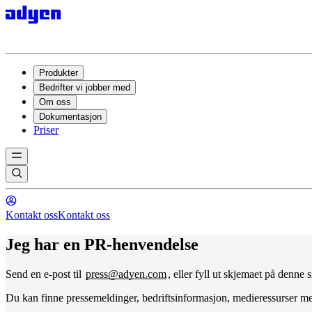
Produkter
Bedrifter vi jobber med
Om oss
Dokumentasjon
Priser
Kontakt oss
Kontakt oss
Jeg har en PR-henvendelse
Send en e-post til
press@adyen.com
, eller fyll ut skjemaet på denne
Du kan finne pressemeldinger, bedriftsinformasjon, medieressurser 