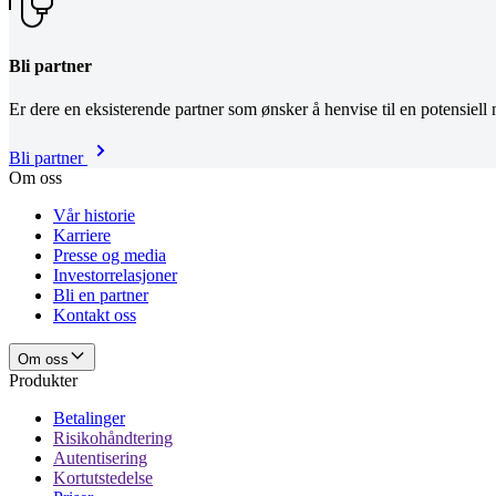
Bli partner
Er dere en eksisterende partner som ønsker å henvise til en potensiell
Bli partner
Om oss
Vår historie
Karriere
Presse og media
Investorrelasjoner
Bli en partner
Kontakt oss
Om oss
Produkter
Betalinger
Risikohåndtering
Autentisering
Kortutstedelse