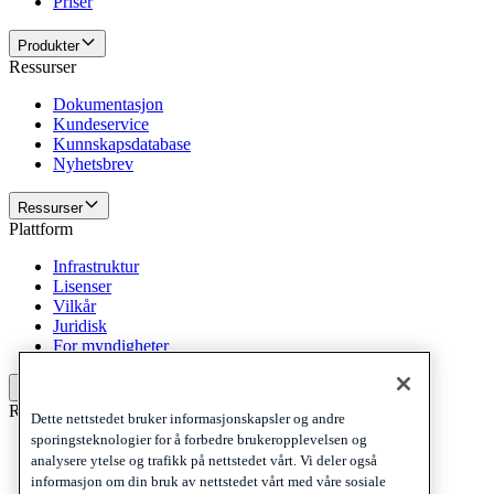
Priser
Produkter
Ressurser
Dokumentasjon
Kundeservice
Kunnskapsdatabase
Nyhetsbrev
Ressurser
Plattform
Infrastruktur
Lisenser
Vilkår
Juridisk
For myndigheter
Plattform
Retningslinjer og ansvarsfraskrivelse
Dette nettstedet bruker informasjonskapsler og andre
sporingsteknologier for å forbedre brukeropplevelsen og
Privacy
analysere ytelse og trafikk på nettstedet vårt. Vi deler også
Cookies
informasjon om din bruk av nettstedet vårt med våre sosiale
Disclaimer