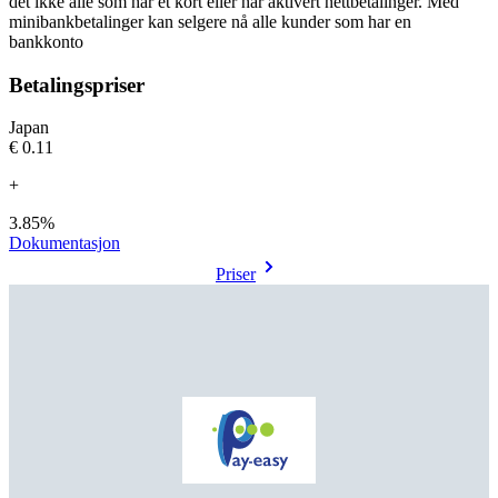
det ikke alle som har et kort eller har aktivert nettbetalinger. Med
minibankbetalinger kan selgere nå alle kunder som har en
bankkonto
Betalingspriser
Japan
€0.11
+
3.85%
Dokumentasjon
Priser