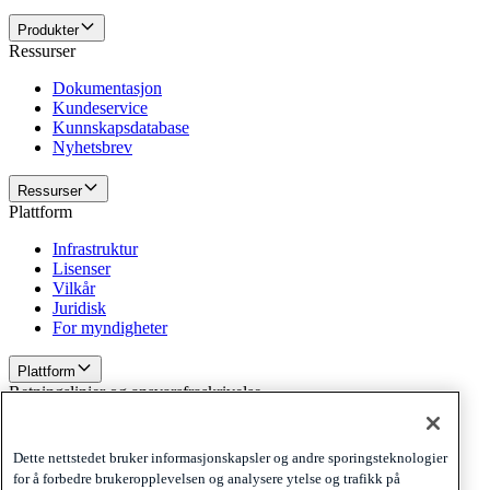
Produkter
Ressurser
Dokumentasjon
Kundeservice
Kunnskapsdatabase
Nyhetsbrev
Ressurser
Plattform
Infrastruktur
Lisenser
Vilkår
Juridisk
For myndigheter
Plattform
Retningslinjer og ansvarsfraskrivelse
Privacy
Cookies
Dette nettstedet bruker informasjonskapsler og andre sporingsteknologier
Disclaimer
for å forbedre brukeropplevelsen og analysere ytelse og trafikk på