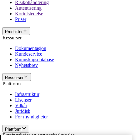
Risikohåndtering
Autentisering
Kortutstedelse
Priser
Produkter
Ressurser
Dokumentasjon
Kundeservice
Kunnskapsdatabase
Nyhetsbrev
Ressurser
Plattform
Infrastruktur
Lisenser
Vilkår
Juridisk
For myndigheter
Plattform
Retningslinjer og ansvarsfraskrivelse