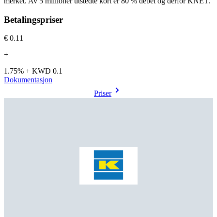
merket. Av 5 millioner utstedte kort er 80 % debet og derfor KNET.
Betalingspriser
€0.11
+
1.75% + KWD 0.1
Dokumentasjon
Priser