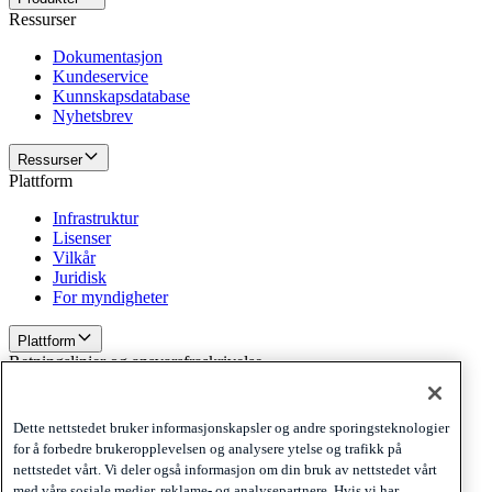
Ressurser
Dokumentasjon
Kundeservice
Kunnskapsdatabase
Nyhetsbrev
Ressurser
Plattform
Infrastruktur
Lisenser
Vilkår
Juridisk
For myndigheter
Plattform
Retningslinjer og ansvarsfraskrivelse
Privacy
Cookies
Dette nettstedet bruker informasjonskapsler og andre sporingsteknologier
Disclaimer
for å forbedre brukeropplevelsen og analysere ytelse og trafikk på
nettstedet vårt. Vi deler også informasjon om din bruk av nettstedet vårt
Retningslinjer og ansvarsfraskrivelse
med våre sosiale medier, reklame- og analysepartnere. Hvis vi har