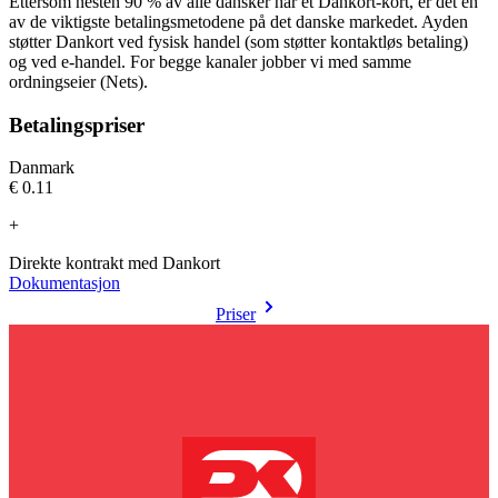
Ettersom nesten 90 % av alle dansker har et Dankort-kort, er det en
av de viktigste betalingsmetodene på det danske markedet. Ayden
støtter Dankort ved fysisk handel (som støtter kontaktløs betaling)
og ved e-handel. For begge kanaler jobber vi med samme
ordningseier (Nets).
Betalingspriser
Danmark
€0.11
+
Direkte kontrakt med Dankort
Dokumentasjon
Priser