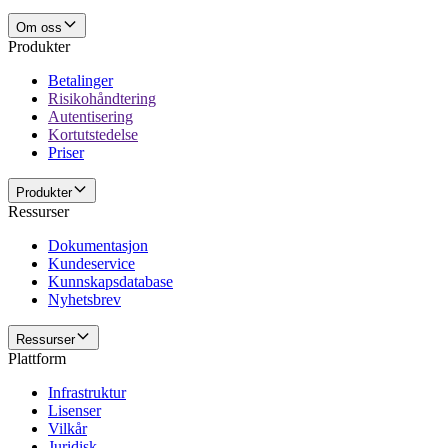
Om oss
Produkter
Betalinger
Risikohåndtering
Autentisering
Kortutstedelse
Priser
Produkter
Ressurser
Dokumentasjon
Kundeservice
Kunnskapsdatabase
Nyhetsbrev
Ressurser
Plattform
Infrastruktur
Lisenser
Vilkår
Juridisk