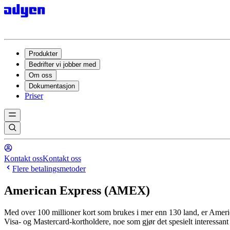
Produkter
Bedrifter vi jobber med
Om oss
Dokumentasjon
Priser
Kontakt oss
Kontakt oss
Flere betalingsmetoder
American Express (AMEX)
Med over 100 millioner kort som brukes i mer enn 130 land, er Americ
Visa- og Mastercard-kortholdere, noe som gjør det spesielt interessan