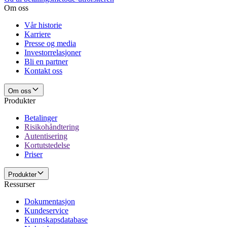
Om oss
Vår historie
Karriere
Presse og media
Investorrelasjoner
Bli en partner
Kontakt oss
Om oss
Produkter
Betalinger
Risikohåndtering
Autentisering
Kortutstedelse
Priser
Produkter
Ressurser
Dokumentasjon
Kundeservice
Kunnskapsdatabase