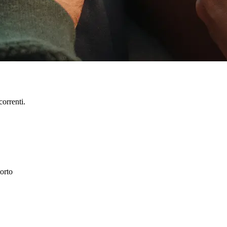
correnti.
orto