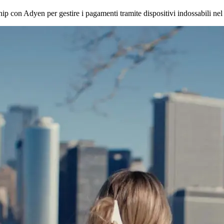
ership con Adyen per gestire i pagamenti tramite dispositivi indossabili 