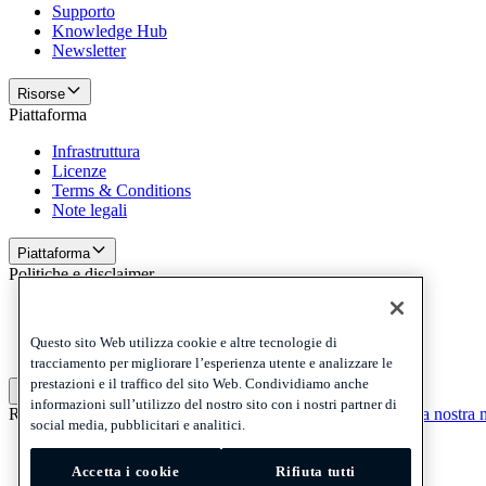
Supporto
Knowledge Hub
Newsletter
Risorse
Piattaforma
Infrastruttura
Licenze
Terms & Conditions
Note legali
Piattaforma
Politiche e disclaimer
Privacy
Cookies
Questo sito Web utilizza cookie e altre tecnologie di
Disclaimer
tracciamento per migliorare l’esperienza utente e analizzare le
prestazioni e il traffico del sito Web. Condividiamo anche
Politiche e disclaimer
informazioni sull’utilizzo del nostro sito con i nostri partner di
Ricevi la nostra newsletter
Ricevi la nostra newsletter
Ricevi la nostra 
social media, pubblicitari e analitici.
Privacy
Cookies
Accetta i cookie
Rifiuta tutti