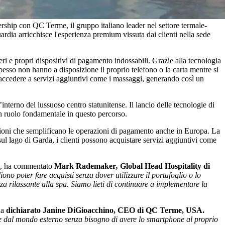
ership con QC Terme, il gruppo italiano leader nel settore termale-
ardia arricchisce l'esperienza premium vissuta dai clienti nella sede
ri e propri dispositivi di pagamento indossabili. Grazie alla tecnologia
pesso non hanno a disposizione il proprio telefono o la carta mentre si
accedere a servizi aggiuntivi come i massaggi, generando così un
nterno del lussuoso centro statunitense. Il lancio delle tecnologie di
n ruolo fondamentale in questo percorso.
zioni che semplificano le operazioni di pagamento anche in Europa. La
 sul lago di Garda, i clienti possono acquistare servizi aggiuntivi come
", ha commentato
Mark Rademaker
,
Global Head Hospitality di
iono poter fare acquisti senza dover utilizzare il portafoglio o lo
a rilassante alla spa. Siamo lieti di continuare a implementare la
ha
dichiarato Janine DiGioacchino, CEO di QC Terme, USA.
nte dal mondo esterno senza bisogno di avere lo smartphone al proprio