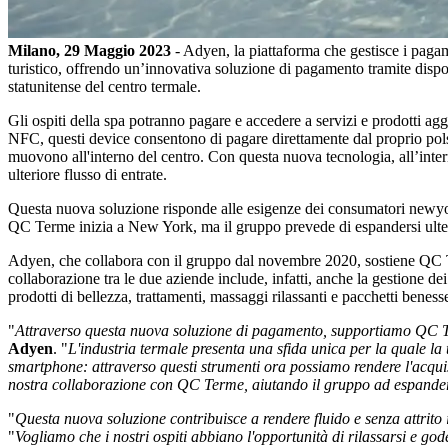
Milano, 29 Maggio 2023
- Adyen, la piattaforma che gestisce i pagam
turistico, offrendo un’innovativa soluzione di pagamento tramite disposi
statunitense del centro termale.
Gli ospiti della spa potranno pagare e accedere a servizi e prodotti ag
NFC, questi device consentono di pagare direttamente dal proprio polso.
muovono all'interno del centro. Con questa nuova tecnologia, all’inte
ulteriore flusso di entrate.
Questa nuova soluzione risponde alle esigenze dei consumatori newyorkes
QC Terme inizia a New York, ma il gruppo prevede di espandersi ulter
Adyen, che collabora con il gruppo dal novembre 2020, sostiene QC Te
collaborazione tra le due aziende include, infatti, anche la gestione de
prodotti di bellezza, trattamenti, massaggi rilassanti e pacchetti beness
"
Attraverso questa nuova soluzione di pagamento, supportiamo QC Te
Adyen
. "
L'industria termale presenta una sfida unica per la quale la te
smartphone: attraverso questi strumenti ora possiamo rendere l'acquist
nostra collaborazione con QC Terme, aiutando il gruppo ad espande
"
Questa nuova soluzione contribuisce a rendere fluido e senza attrito
"
Vogliamo che i nostri ospiti abbiano l'opportunità di rilassarsi e g