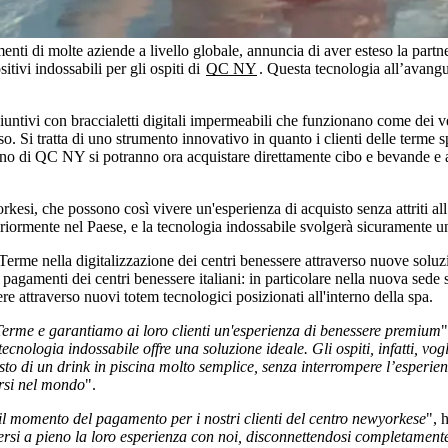
enti di molte aziende a livello globale, annuncia di aver esteso la partn
tivi indossabili per gli ospiti di
QC NY
. Questa tecnologia all’avangu
giuntivi con braccialetti digitali impermeabili che funzionano come dei ve
 Si tratta di uno strumento innovativo in quanto i clienti delle terme s
rno di QC NY si potranno ora acquistare direttamente cibo e bevande e 
i, che possono così vivere un'esperienza di acquisto senza attriti all’i
iormente nel Paese, e la tecnologia indossabile svolgerà sicuramente u
rme nella digitalizzazione dei centri benessere attraverso nuove solu
i pagamenti dei centri benessere italiani: in particolare nella nuova sede
ere attraverso nuovi totem tecnologici posizionati all'interno della spa.
rme e garantiamo ai loro clienti un'esperienza di benessere premium
cnologia indossabile offre una soluzione ideale. Gli ospiti, infatti, vogl
o di un drink in piscina molto semplice, senza interrompere l’esperienz
rsi nel mondo
".
 il momento del pagamento per i nostri clienti del centro newyorkese
", 
odersi a pieno la loro esperienza con noi, disconnettendosi completame