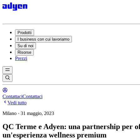
Prodotti
I business con cui lavoriamo
Su di noi
Risorse
Prezzi
Contattaci
Contattaci
Vedi tutto
Milano · 31 maggio, 2023
QC Terme e Adyen: una partnership per offr
un'esperienza wellness premium