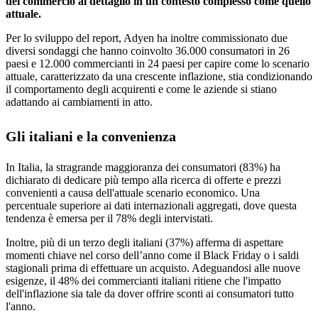
del commercio al dettaglio in un contesto complesso come quello
attuale.
Per lo sviluppo del report, Adyen ha inoltre commissionato due
diversi sondaggi che hanno coinvolto 36.000 consumatori in 26
paesi e 12.000 commercianti in 24 paesi per capire come lo scenario
attuale, caratterizzato da una crescente inflazione, stia condizionando
il comportamento degli acquirenti e come le aziende si stiano
adattando ai cambiamenti in atto.
Gli italiani e la convenienza
In Italia, la stragrande maggioranza dei consumatori (83%) ha
dichiarato di dedicare più tempo alla ricerca di offerte e prezzi
convenienti a causa dell'attuale scenario economico. Una
percentuale superiore ai dati internazionali aggregati, dove questa
tendenza è emersa per il 78% degli intervistati.
Inoltre, più di un terzo degli italiani (37%) afferma di aspettare
momenti chiave nel corso dell’anno come il Black Friday o i saldi
stagionali prima di effettuare un acquisto. Adeguandosi alle nuove
esigenze, il 48% dei commercianti italiani ritiene che l'impatto
dell'inflazione sia tale da dover offrire sconti ai consumatori tutto
l'anno.