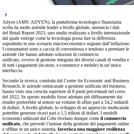
Adyen (AMS: ADYEN), la piattaforma tecnologico finanziaria
scelta da molte aziende leader a livello globale, annuncia i dati
del Retail Report 2023, uno studio realizzato a livello internazionale
dal quale emerge come la tecnologia possa fare la differenza
soprattutto in uno scenario macroeconomico segnato dall’inflazione.
I consumatori sono a caccia di convenienza e tendono a premiare le
aziende che hanno adottato soluzioni di commercio
unificato, ovvero di gestione integrata dei diversi canali di vendita e
di tutti i pagamenti (in-store, e-commerce e mobile) in un’unica
interfaccia.
Secondo la ricerca, condotta dal Centre for Economic and Business
Research, le aziende omnicanale a gestione unificata del business,
hanno visto una crescita superiore di 8 punti percentuali nel corso
del 2022. Se questo modello fosse adottato più diffusamente dai
retailer porterebbe al settore un volume di affari pari a 54,2 miliardi
di dollari. A livello globale, lo sviluppo di un approccio multicanale
potrebbe generare ricavi pari a 1,5 trilioni di dollari. I modelli
economici utilizzati dal Cebr
rivelano dunque come
il commercio
unificato
, che prevede l’unione della gestione dei pagamenti online
e offline in un unico sistema,
favorisca una maggiore resilienza