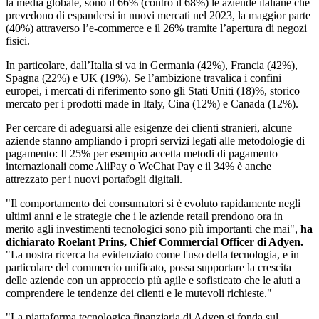
la media globale, sono il 66% (contro il 68%) le aziende italiane che
prevedono di espandersi in nuovi mercati nel 2023, la maggior parte
(40%) attraverso l’e-commerce e il 26% tramite l’apertura di negozi
fisici.
In particolare, dall’Italia si va in Germania (42%), Francia (42%),
Spagna (22%) e UK (19%). Se l’ambizione travalica i confini
europei, i mercati di riferimento sono gli Stati Uniti (18)%, storico
mercato per i prodotti made in Italy, Cina (12%) e Canada (12%).
Per cercare di adeguarsi alle esigenze dei clienti stranieri, alcune
aziende stanno ampliando i propri servizi legati alle metodologie di
pagamento: Il 25% per esempio accetta metodi di pagamento
internazionali come AliPay o WeChat Pay e il 34% è anche
attrezzato per i nuovi portafogli digitali.
"Il comportamento dei consumatori si è evoluto rapidamente negli
ultimi anni e le strategie che i le aziende retail prendono ora in
merito agli investimenti tecnologici sono più importanti che mai",
ha
dichiarato Roelant Prins, Chief Commercial Officer di Adyen.
"La nostra ricerca ha evidenziato come l'uso della tecnologia, e in
particolare del commercio unificato, possa supportare la crescita
delle aziende con un approccio più agile e sofisticato che le aiuti a
comprendere le tendenze dei clienti e le mutevoli richieste."
"La piattaforma tecnologica finanziaria di Adyen si fonda sul