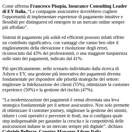
Come afferma
Francesco Pisapia, Insurance Consulting Leader
di EY Italia,
“Le compagnie assicurative dovrebbero cogliere
l'opportunità di implementare esperienze di pagamento intuitive e
flessibili per distinguersi ed emergere in un mercato online sempre
più affollato”.
Sistemi di pagamento più solidi ed efficienti possono infatti offrire
un contributo significativo, con vantaggi che vanno ben oltre il
miglioramento della rilevazione e risoluzione degli errori,
riconosciuto dal 43% dei professionisti, o una maggiore trasparenza
sullo stato dei pagamenti, indicato dal 41%.
Più specificatamente, nello scenario individuato dalla ricerca di
Adyen e EY, una gestione più innovativa dei pagamenti diventa
fondamentale per rispondere alle priorità strategiche del settore:
migliorare la fidelizzazione dei clienti (55%), ottimizzare la customer
experience (50%) e la gestione del rischio (47%).
“La modernizzazione dei pagamenti è ormai diventata una leva
strategica fondamentale per il settore assicurativo. Non solo permette
di ottimizzare il customer journey, migliorare la gestione dei sinistri,
ridurre i costi operativi e prevenire le frodi, ma si configura quale
step indispensabile per garantire la crescita e la competitività delle
assicurazioni italiane in un mercato sempre più digitale”, dichiara
Gabriele Bellezze
,
Country Manager Adyen Italia
.