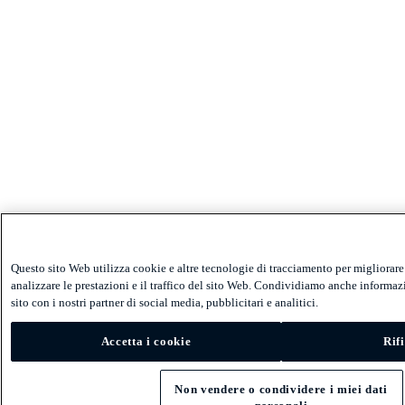
Questo sito Web utilizza cookie e altre tecnologie di tracciamento per migliorare
analizzare le prestazioni e il traffico del sito Web. Condividiamo anche informazi
sito con i nostri partner di social media, pubblicitari e analitici.
Accetta i cookie
Rifi
Non vendere o condividere i miei dati