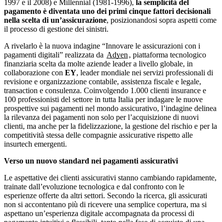
1997 e il 2008) e Millennial (1981-1996),
la semplicità del
pagamento è diventata uno dei primi cinque fattori decisionali
nella scelta di un’assicurazione
, posizionandosi sopra aspetti come
il processo di gestione dei sinistri.
A rivelarlo è la nuova indagine “Innovare le assicurazioni con i
pagamenti digitali” realizzata da
Adyen
, piattaforma tecnologico
finanziaria scelta da molte aziende leader a livello globale, in
collaborazione con
EY
, leader mondiale nei servizi professionali di
revisione e organizzazione contabile, assistenza fiscale e legale,
transaction e consulenza. Coinvolgendo 1.000 clienti insurance e
100 professionisti del settore in tutta Italia per indagare le nuove
prospettive sui pagamenti nel mondo assicurativo, l’indagine delinea
la rilevanza dei pagamenti non solo per l’acquisizione di nuovi
clienti, ma anche per la fidelizzazione, la gestione del rischio e per la
competitività stessa delle compagnie assicurative rispetto alle
insurtech emergenti.
Verso un nuovo standard nei pagamenti assicurativi
Le aspettative dei clienti assicurativi stanno cambiando rapidamente,
trainate dall’evoluzione tecnologica e dal confronto con le
esperienze offerte da altri settori. Secondo la ricerca, gli assicurati
non si accontentano più di ricevere una semplice copertura, ma si
aspettano un’esperienza digitale accompagnata da processi di