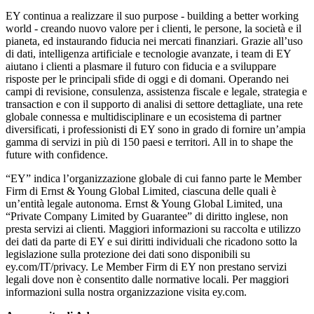
EY continua a realizzare il suo purpose - building a better working
world - creando nuovo valore per i clienti, le persone, la società e il
pianeta, ed instaurando fiducia nei mercati finanziari. Grazie all’uso
di dati, intelligenza artificiale e tecnologie avanzate, i team di EY
aiutano i clienti a plasmare il futuro con fiducia e a sviluppare
risposte per le principali sfide di oggi e di domani. Operando nei
campi di revisione, consulenza, assistenza fiscale e legale, strategia e
transaction e con il supporto di analisi di settore dettagliate, una rete
globale connessa e multidisciplinare e un ecosistema di partner
diversificati, i professionisti di EY sono in grado di fornire un’ampia
gamma di servizi in più di 150 paesi e territori. All in to shape the
future with confidence.
“EY” indica l’organizzazione globale di cui fanno parte le Member
Firm di Ernst & Young Global Limited, ciascuna delle quali è
un’entità legale autonoma. Ernst & Young Global Limited, una
“Private Company Limited by Guarantee” di diritto inglese, non
presta servizi ai clienti. Maggiori informazioni su raccolta e utilizzo
dei dati da parte di EY e sui diritti individuali che ricadono sotto la
legislazione sulla protezione dei dati sono disponibili su
ey.com/IT/privacy. Le Member Firm di EY non prestano servizi
legali dove non è consentito dalle normative locali. Per maggiori
informazioni sulla nostra organizzazione visita ey.com.