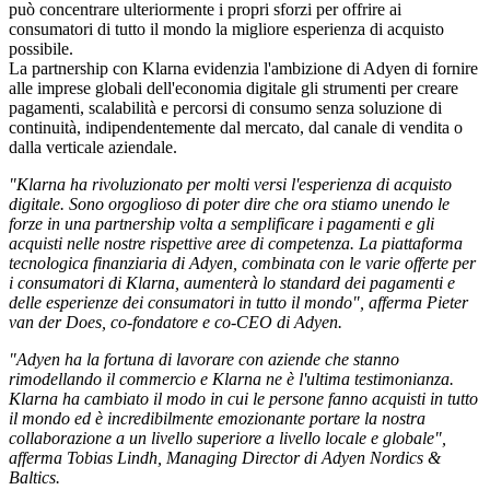
può concentrare ulteriormente i propri sforzi per offrire ai
consumatori di tutto il mondo la migliore esperienza di acquisto
possibile.
La partnership con Klarna evidenzia l'ambizione di Adyen di fornire
alle imprese globali dell'economia digitale gli strumenti per creare
pagamenti, scalabilità e percorsi di consumo senza soluzione di
continuità, indipendentemente dal mercato, dal canale di vendita o
dalla verticale aziendale.
"Klarna ha rivoluzionato per molti versi l'esperienza di acquisto
digitale. Sono orgoglioso di poter dire che ora stiamo unendo le
forze in una partnership volta a semplificare i pagamenti e gli
acquisti nelle nostre rispettive aree di competenza. La piattaforma
tecnologica finanziaria di Adyen, combinata con le varie offerte per
i consumatori di Klarna, aumenterà lo standard dei pagamenti e
delle esperienze dei consumatori in tutto il mondo", afferma Pieter
van der Does, co-fondatore e co-CEO di Adyen.
"Adyen ha la fortuna di lavorare con aziende che stanno
rimodellando il commercio e Klarna ne è l'ultima testimonianza.
Klarna ha cambiato il modo in cui le persone fanno acquisti in tutto
il mondo ed è incredibilmente emozionante portare la nostra
collaborazione a un livello superiore a livello locale e globale",
afferma Tobias Lindh, Managing Director di Adyen Nordics &
Baltics.