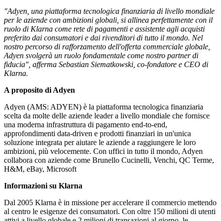
"Adyen, una piattaforma tecnologica finanziaria di livello mondiale
per le aziende con ambizioni globali, si allinea perfettamente con il
ruolo di Klarna come rete di pagamenti e assistente agli acquisti
preferito dai consumatori e dai rivenditori di tutto il mondo. Nel
nostro percorso di rafforzamento dell'offerta commerciale globale,
Adyen svolgerà un ruolo fondamentale come nostro partner di
fiducia", afferma Sebastian Siematkowski, co-fondatore e CEO di
Klarna.
A proposito di Adyen
Adyen (AMS: ADYEN) è la piattaforma tecnologica finanziaria
scelta da molte delle aziende leader a livello mondiale che fornisce
una moderna infrastruttura di pagamento end-to-end,
approfondimenti data-driven e prodotti finanziari in un'unica
soluzione integrata per aiutare le aziende a raggiungere le loro
ambizioni, più velocemente. Con uffici in tutto il mondo, Adyen
collabora con aziende come Brunello Cucinelli, Venchi, QC Terme,
H&M, eBay, Microsoft
Informazioni su Klarna
Dal 2005 Klarna è in missione per accelerare il commercio mettendo
al centro le esigenze dei consumatori. Con oltre 150 milioni di utenti
attivi a livello globale e 2 milioni di transazioni al giorno, le