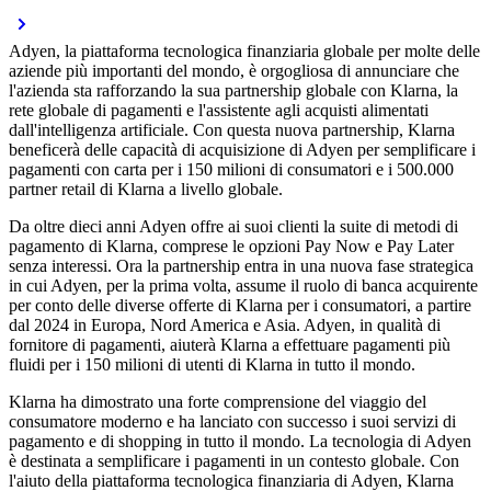
Adyen, la piattaforma tecnologica finanziaria globale per molte delle
aziende più importanti del mondo, è orgogliosa di annunciare che
l'azienda sta rafforzando la sua partnership globale con Klarna, la
rete globale di pagamenti e l'assistente agli acquisti alimentati
dall'intelligenza artificiale. Con questa nuova partnership, Klarna
beneficerà delle capacità di acquisizione di Adyen per semplificare i
pagamenti con carta per i 150 milioni di consumatori e i 500.000
partner retail di Klarna a livello globale.
Da oltre dieci anni Adyen offre ai suoi clienti la suite di metodi di
pagamento di Klarna, comprese le opzioni Pay Now e Pay Later
senza interessi. Ora la partnership entra in una nuova fase strategica
in cui Adyen, per la prima volta, assume il ruolo di banca acquirente
per conto delle diverse offerte di Klarna per i consumatori, a partire
dal 2024 in Europa, Nord America e Asia. Adyen, in qualità di
fornitore di pagamenti, aiuterà Klarna a effettuare pagamenti più
fluidi per i 150 milioni di utenti di Klarna in tutto il mondo.
Klarna ha dimostrato una forte comprensione del viaggio del
consumatore moderno e ha lanciato con successo i suoi servizi di
pagamento e di shopping in tutto il mondo. La tecnologia di Adyen
è destinata a semplificare i pagamenti in un contesto globale. Con
l'aiuto della piattaforma tecnologica finanziaria di Adyen, Klarna