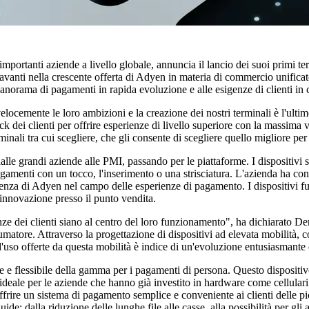
mportanti aziende a livello globale, annuncia il lancio dei suoi primi t
 avanti nella crescente offerta di Adyen in materia di commercio unificato
panorama di pagamenti in rapida evoluzione e alle esigenze di clienti in
velocemente le loro ambizioni e la creazione dei nostri terminali è l'u
clienti per offrire esperienze di livello superiore con la massima veloc
nali tra cui scegliere, che gli consente di scegliere quello migliore per
grandi aziende alle PMI, passando per le piattaforme. I dispositivi soddis
agamenti con un tocco, l'inserimento o una strisciatura. L'azienda ha con
ellenza di Adyen nel campo delle esperienze di pagamento. I dispositivi 
 innovazione presso il punto vendita.
nze dei clienti siano al centro del loro funzionamento", ha dichiarato 
nsumatore. Attraverso la progettazione di dispositivi ad elevata mobilità,
uso offerte da questa mobilità è indice di un'evoluzione entusiasmante de
te e flessibile della gamma per i pagamenti di persona. Questo dispositiv
ideale per le aziende che hanno già investito in hardware come cellulari
frire un sistema di pagamento semplice e conveniente ai clienti delle p
e: dalla riduzione delle lunghe file alle casse, alla possibilità per gli a