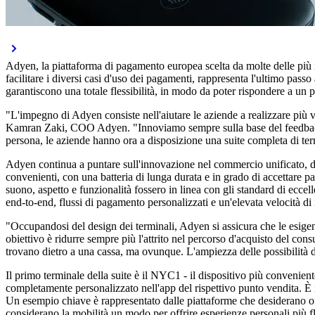
Adyen, la piattaforma di pagamento europea scelta da molte delle più i
facilitare i diversi casi d'uso dei pagamenti, rappresenta l'ultimo passo
garantiscono una totale flessibilità, in modo da poter rispondere a un 
"L'impegno di Adyen consiste nell'aiutare le aziende a realizzare più 
Kamran Zaki, COO Adyen. "Innoviamo sempre sulla base del feedback dei 
persona, le aziende hanno ora a disposizione una suite completa di termi
Adyen continua a puntare sull'innovazione nel commercio unificato, dalle 
convenienti, con una batteria di lunga durata e in grado di accettare p
suono, aspetto e funzionalità fossero in linea con gli standard di ecc
end-to-end, flussi di pagamento personalizzati e un'elevata velocità di
"Occupandosi del design dei terminali, Adyen si assicura che le esige
obiettivo è ridurre sempre più l'attrito nel percorso d'acquisto del co
trovano dietro a una cassa, ma ovunque. L'ampiezza delle possibilità d'
Il primo terminale della suite è il NYC1 - il dispositivo più convenien
completamente personalizzato nell'app del rispettivo punto vendita. È 
Un esempio chiave è rappresentato dalle piattaforme che desiderano of
considerano la mobilità un modo per offrire esperienze personali più fluid