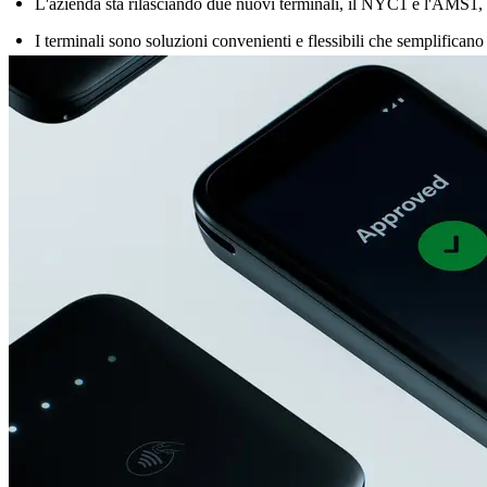
L'azienda sta rilasciando due nuovi terminali, il NYC1 e l'AMS1, 
I terminali sono soluzioni convenienti e flessibili che semplificano