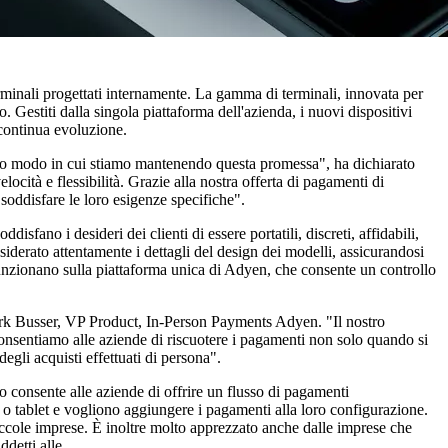
erminali progettati internamente. La gamma di terminali, innovata per
. Gestiti dalla singola piattaforma dell'azienda, i nuovi dispositivi
 continua evoluzione.
ltimo modo in cui stiamo mantenendo questa promessa", ha dichiarato
ità e flessibilità. Grazie alla nostra offerta di pagamenti di
 soddisfare le loro esigenze specifiche".
fano i desideri dei clienti di essere portatili, discreti, affidabili,
siderato attentamente i dettagli del design dei modelli, assicurandosi
funzionano sulla piattaforma unica di Adyen, che consente un controllo
Derk Busser, VP Product, In-Person Payments Adyen. "Il nostro
 consentiamo alle aziende di riscuotere i pagamenti non solo quando si
gli acquisti effettuati di persona".
o consente alle aziende di offrire un flusso di pagamenti
 o tablet e vogliono aggiungere i pagamenti alla loro configurazione.
iccole imprese. È inoltre molto apprezzato anche dalle imprese che
ddetti alle