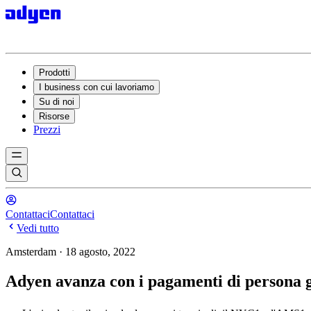
Prodotti
I business con cui lavoriamo
Su di noi
Risorse
Prezzi
Contattaci
Contattaci
Vedi tutto
Amsterdam · 18 agosto, 2022
Adyen avanza con i pagamenti di persona g