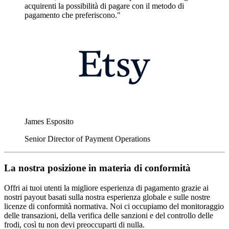
acquirenti la possibilità di pagare con il metodo di
pagamento che preferiscono."
James Esposito
Senior Director of Payment Operations
La nostra posizione in materia di conformità
Offri ai tuoi utenti la migliore esperienza di pagamento grazie ai
nostri payout basati sulla nostra esperienza globale e sulle nostre
licenze di conformità normativa. Noi ci occupiamo del monitoraggio
delle transazioni, della verifica delle sanzioni e del controllo delle
frodi, così tu non devi preoccuparti di nulla.