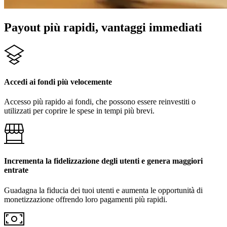
Payout più rapidi, vantaggi immediati
Accedi ai fondi più velocemente
Accesso più rapido ai fondi, che possono essere reinvestiti o
utilizzati per coprire le spese in tempi più brevi.
Incrementa la fidelizzazione degli utenti e genera maggiori
entrate
Guadagna la fiducia dei tuoi utenti e aumenta le opportunità di
monetizzazione offrendo loro pagamenti più rapidi.