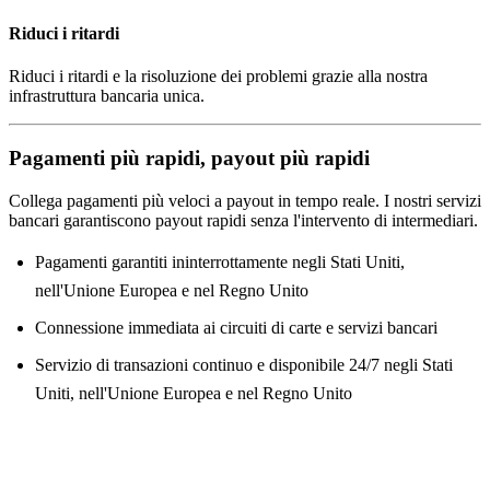
Riduci i ritardi
Riduci i ritardi e la risoluzione dei problemi grazie alla nostra
infrastruttura bancaria unica.
Pagamenti più rapidi, payout più rapidi
Collega pagamenti più veloci a payout in tempo reale. I nostri servizi
bancari garantiscono payout rapidi senza l'intervento di intermediari.
Pagamenti garantiti ininterrottamente negli Stati Uniti,
nell'Unione Europea e nel Regno Unito
Connessione immediata ai circuiti di carte e servizi bancari
Servizio di transazioni continuo e disponibile 24/7 negli Stati
Uniti, nell'Unione Europea e nel Regno Unito