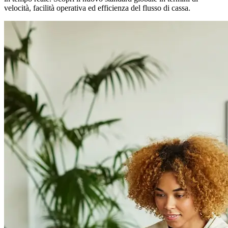
velocità, facilità operativa ed efficienza del flusso di cassa.