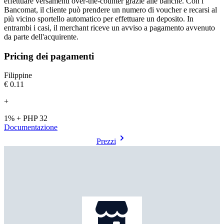
effettuare versamenti over-the-counter grazie alle banche. Con i
Bancomat, il cliente può prendere un numero di voucher e recarsi al
più vicino sportello automatico per effettuare un deposito. In
entrambi i casi, il merchant riceve un avviso a pagamento avvenuto
da parte dell'acquirente.
Pricing dei pagamenti
Filippine
€0.11
+
1% + PHP 32
Documentazione
Prezzi