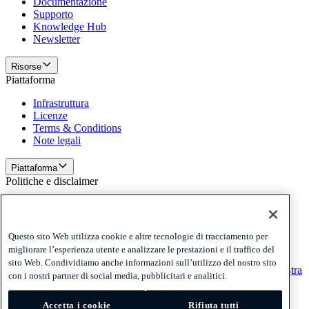
Documentazione
Supporto
Knowledge Hub
Newsletter
Risorse
Piattaforma
Infrastruttura
Licenze
Terms & Conditions
Note legali
Piattaforma
Politiche e disclaimer
Privacy
Cookies
Disclaimer
Questo sito Web utilizza cookie e altre tecnologie di tracciamento per
migliorare l’esperienza utente e analizzare le prestazioni e il traffico del
Politiche e disclaimer
sito Web. Condividiamo anche informazioni sull’utilizzo del nostro sito
Ricevi la nostra newsletter
Ricevi la nostra newsletter
Ricevi la nostra
con i nostri partner di social media, pubblicitari e analitici.
newsletter
Accetta i cookie
Rifiuta tutti
Privacy