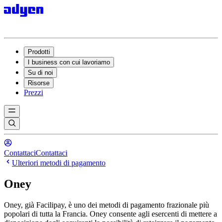
Prodotti
I business con cui lavoriamo
Su di noi
Risorse
Prezzi
Contattaci
Contattaci
Ulteriori metodi di pagamento
Oney
Oney, già Facilipay, è uno dei metodi di pagamento frazionale più
popolari di tutta la Francia. Oney consente agli esercenti di mettere a