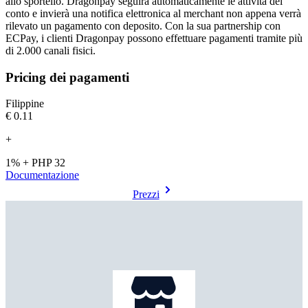
allo sportello. Dragonpay seguirà automaticamente le attività del
conto e invierà una notifica elettronica al merchant non appena verrà
rilevato un pagamento con deposito. Con la sua partnership con
ECPay, i clienti Dragonpay possono effettuare pagamenti tramite più
di 2.000 canali fisici.
Pricing dei pagamenti
Filippine
€0.11
+
1% + PHP 32
Documentazione
Prezzi