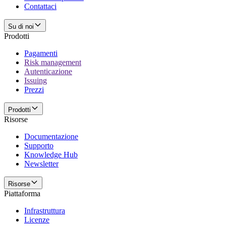
Contattaci
Su di noi
Prodotti
Pagamenti
Risk management
Autenticazione
Issuing
Prezzi
Prodotti
Risorse
Documentazione
Supporto
Knowledge Hub
Newsletter
Risorse
Piattaforma
Infrastruttura
Licenze