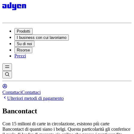
Prodotti
I business con cui lavoriamo
Su di noi
Risorse
Prezzi
Contattaci
Contattaci
Ulteriori metodi di pagamento
Bancontact
Con 15 milioni di carte in circolazione, esistono più carte
Bancontact di quanti siano i belgi. Questa particolarità gli conferisce