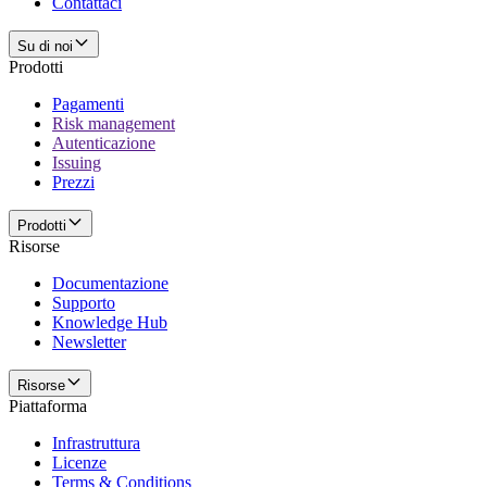
Contattaci
Su di noi
Prodotti
Pagamenti
Risk management
Autenticazione
Issuing
Prezzi
Prodotti
Risorse
Documentazione
Supporto
Knowledge Hub
Newsletter
Risorse
Piattaforma
Infrastruttura
Licenze
Terms & Conditions