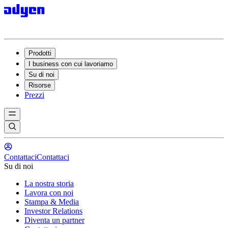
Prodotti
I business con cui lavoriamo
Su di noi
Risorse
Prezzi
Contattaci
Contattaci
Su di noi
La nostra storia
Lavora con noi
Stampa & Media
Investor Relations
Diventa un partner