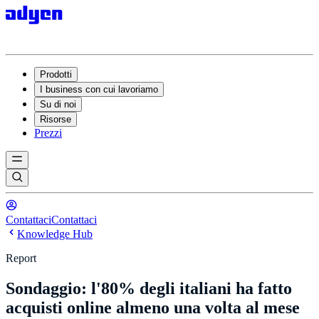
Prodotti
I business con cui lavoriamo
Su di noi
Risorse
Prezzi
Contattaci
Contattaci
Knowledge Hub
Report
Sondaggio: l'80% degli italiani ha fatto
acquisti online almeno una volta al mese