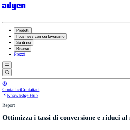
Prodotti
I business con cui lavoriamo
Su di noi
Risorse
Prezzi
Contattaci
Contattaci
Knowledge Hub
Report
Ottimizza i tassi di conversione e riduci al