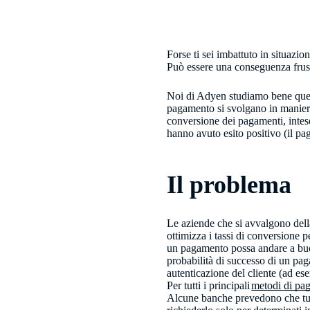
Forse ti sei imbattuto in situazio
Può essere una conseguenza frust
Noi di Adyen studiamo bene questi 
pagamento si svolgano in maniera 
conversione dei pagamenti, inteso
hanno avuto esito positivo (il p
Il problema
Le aziende che si avvalgono dell
ottimizza i tassi di conversione 
un pagamento possa andare a buon 
probabilità di successo di un p
autenticazione del cliente (ad es
Per tutti i principali
metodi di pa
Alcune banche prevedono che tutt