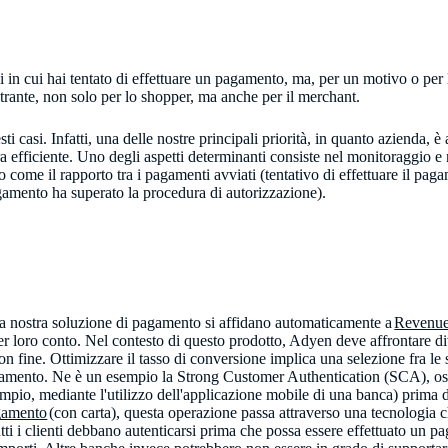
ni in cui hai tentato di effettuare un pagamento, ma, per un motivo o per 
rante, non solo per lo shopper, ma anche per il merchant.
casi. Infatti, una delle nostre principali priorità, in quanto azienda, è 
efficiente. Uno degli aspetti determinanti consiste nel monitoraggio e n
 come il rapporto tra i pagamenti avviati (tentativo di effettuare il pa
agamento ha superato la procedura di autorizzazione).
a nostra soluzione di pagamento si affidano automaticamente a
Revenue
per loro conto. Nel contesto di questo prodotto, Adyen deve affrontare d
fine. Ottimizzare il tasso di conversione implica una selezione fra le s
agamento. Ne è un esempio la Strong Customer Authentication (SCA), os
empio, mediante l'utilizzo dell'applicazione mobile di una banca) prima 
gamento
(con carta), questa operazione passa attraverso una tecnologia
i i clienti debbano autenticarsi prima che possa essere effettuato un p