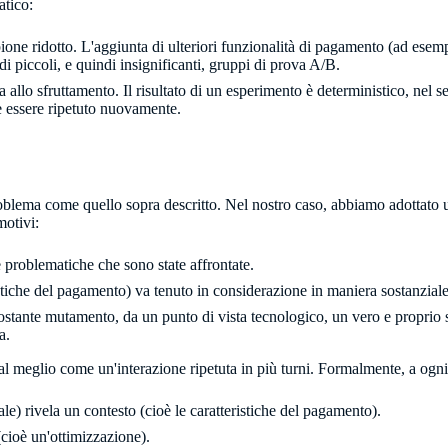
atico:
ne ridotto. L'aggiunta di ulteriori funzionalità di pagamento (ad esemp
 piccoli, e quindi insignificanti, gruppi di prova A/​B.
allo sfruttamento. Il risultato di un esperimento è deterministico, nel s
e essere ripetuto nuovamente.
oblema come quello sopra descritto. Nel nostro caso, abbiamo adottato 
motivi:
 problematiche che sono state affrontate.
istiche del pagamento) va tenuto in considerazione in maniera sostanziale
ostante mutamento, da un punto di vista tecnologico, un vero e proprio
a.
al meglio come un'interazione ripetuta in più turni. Formalmente, a ogni
le) rivela un contesto (cioè le caratteristiche del pagamento).
(cioè un'ottimizzazione).