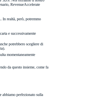
re 3DS. Noi offriamo il nostro
scenario, RevenueAccelerate
A. In realtà, però, potremmo
 carta e successivamente
nche potrebbero scegliere di
ia).
risulta momentaneamente
rtendo da questo insieme, come fa
che abbiamo perfezionato sulla