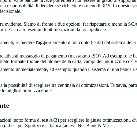
importi. Altre banche invece potrebbero non essere in grado di supporta
dalla responsabilità di decidere se richiedere o meno il 3DS. In questo 
ecisionale.​
ra evidente. Siamo di fronte a due opzioni: far rispettare o meno la SC
ioni. Ecco altri esempi di ottimizzazioni da noi applicate:
menti, richiedere l'aggiornamento di un conto (carta) dal sistema della
 relativa al messaggio di pagamento (messaggio ISO). Ad esempio, le ba
nato formato (nome del titolare della carta, campi dell'indirizzo e così v
agamento immediatamente, ad esempio quando il sistema di una banca 
 la possibilità di scegliere tra centinaia di ottimizzazioni. Tuttavia, pa
le migliori ottimizzazioni?
nte
azioni (sotto forma di test A/​B) per scegliere le giuste ottimizzazioni, 
onto (ad es. per Spotify) e la banca (ad es. ING Bank N.V.).