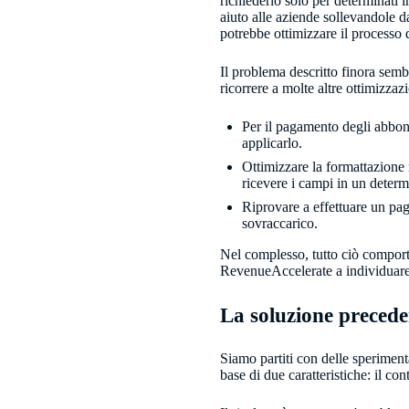
richiederlo solo per determinati 
aiuto alle aziende sollevandole 
potrebbe ottimizzare il processo d
Il problema descritto finora semb
ricorrere a molte altre ottimizzaz
Per il pagamento degli abbona
applicarlo.
Ottimizzare la formattazione
ricevere i campi in un determi
Riprovare a effettuare un p
sovraccarico.
Nel complesso, tutto ciò comporta
RevenueAccelerate a individuare 
La soluzione precede
Siamo partiti con delle speriment
base di due caratteristiche: il c