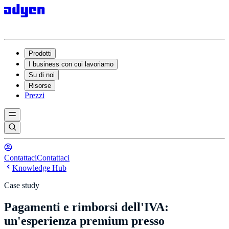
Prodotti
I business con cui lavoriamo
Su di noi
Risorse
Prezzi
Contattaci
Contattaci
Knowledge Hub
Case study
Pagamenti e rimborsi dell'IVA:
un'esperienza premium presso