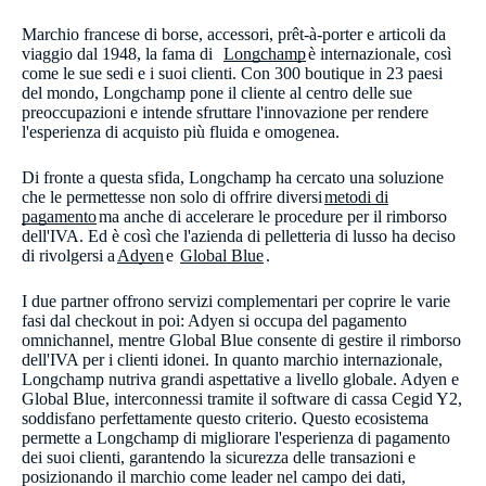
Marchio francese di borse, accessori, prêt-à-porter e articoli da
viaggio dal 1948, la fama di ​
Longchamp
è internazionale, così
come le sue sedi e i suoi clienti. Con 300 boutique in 23 paesi
del mondo, Longchamp pone il cliente al centro delle sue
preoccupazioni e intende sfruttare l'innovazione per rendere
l'esperienza di acquisto più fluida e omogenea.​
Di fronte a questa sfida, Longchamp ha cercato una soluzione
che le permettesse non solo di offrire diversi
metodi di
pagamento
ma anche di accelerare le procedure per il rimborso
dell'IVA. Ed è così che l'azienda di pelletteria di lusso ha deciso
di rivolgersi a
Adyen
e
Global Blue
.
I due partner offrono servizi complementari per coprire le varie
fasi dal checkout in poi: Adyen si occupa del pagamento
omnichannel, mentre Global Blue consente di gestire il rimborso
dell'IVA per i clienti idonei. In quanto marchio internazionale,
Longchamp nutriva grandi aspettative a livello globale. Adyen e
Global Blue, interconnessi tramite il software di cassa Cegid Y2,
soddisfano perfettamente questo criterio. Questo ecosistema
permette a Longchamp di migliorare l'esperienza di pagamento
dei suoi clienti, garantendo la sicurezza delle transazioni e
posizionando il marchio come leader nel campo dei dati,