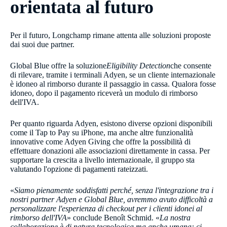
orientata al futuro
Per il futuro, Longchamp rimane attenta alle soluzioni proposte
dai suoi due partner.
Global Blue offre la soluzione
Eligibility Detection
che consente
di rilevare, tramite i terminali Adyen, se un cliente internazionale
è idoneo al rimborso durante il passaggio in cassa. Qualora fosse
idoneo, dopo il pagamento riceverà un modulo di rimborso
dell'IVA.
Per quanto riguarda Adyen, esistono diverse opzioni disponibili
come il Tap to Pay su iPhone, ma anche altre funzionalità
innovative come Adyen Giving che offre la possibilità di
effettuare donazioni alle associazioni direttamente in cassa. Per
supportare la crescita a livello internazionale, il gruppo sta
valutando l'opzione di pagamenti rateizzati.
«
Siamo pienamente soddisfatti perché, senza l'integrazione tra i
nostri partner Adyen e Global Blue, avremmo avuto difficoltà a
personalizzare l'esperienza di checkout per i clienti idonei al
rimborso dell'IVA​
» conclude Benoît Schmid. «
La nostra
collaborazione è di natura tecnologica ma anche umana: ci