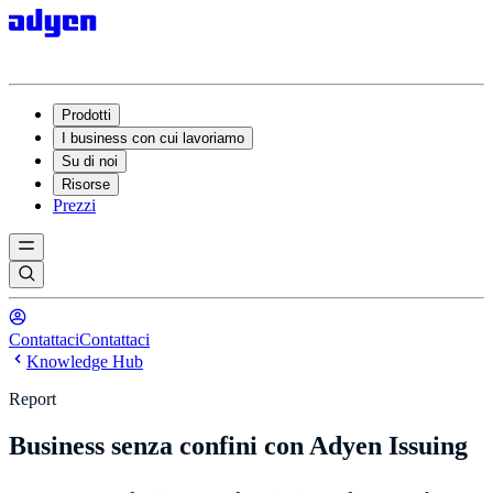
Prodotti
I business con cui lavoriamo
Su di noi
Risorse
Prezzi
Contattaci
Contattaci
Knowledge Hub
Report
Business senza confini con Adyen Issuing