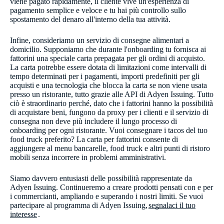
viene pagato rapidamente, il cliente vive un'esperienza di
pagamento semplice e veloce e tu hai più controllo sullo
spostamento del denaro all'interno della tua attività.
Infine, consideriamo un servizio di consegne alimentari a
domicilio. Supponiamo che durante l'onboarding tu fornisca ai
fattorini una speciale carta prepagata per gli ordini di acquisto.
La carta potrebbe essere dotata di limitazioni come intervalli di
tempo determinati per i pagamenti, importi predefiniti per gli
acquisti e una tecnologia che blocca la carta se non viene usata
presso un ristorante, tutto grazie alle API di Adyen Issuing. Tutto
ciò è straordinario perché, dato che i fattorini hanno la possibilità
di acquistare beni, fungono da proxy per i clienti e il servizio di
consegna non deve più includere il lungo processo di
onboarding per ogni ristorante. Vuoi consegnare i tacos del tuo
food truck preferito? La carta per fattorini consente di
aggiungere al menu bancarelle, food truck e altri punti di ristoro
mobili senza incorrere in problemi amministrativi.
Siamo davvero entusiasti delle possibilità rappresentate da
Adyen Issuing. Continueremo a creare prodotti pensati con e per
i commercianti, ampliando e superando i nostri limiti. Se vuoi
partecipare al programma di Adyen Issuing,
segnalaci il tuo
interesse
.