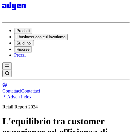
Prodotti
I business con cui lavoriamo
Su di noi
Risorse
Prezzi
Contattaci
Contattaci
Adyen Index
Retail Report 2024
L'equilibrio tra customer