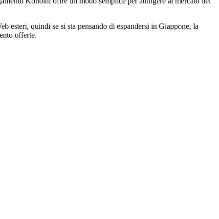
agamento Konbini offre un modo semplice per attingere al mercato del
eb esteri, quindi se si sta pensando di espandersi in Giappone, la
ento offerte.