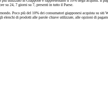
più utilizzato in Giappone e rappresentano il 10% degli acquisti. Il p
 su 24, 7 giorni su 7, presenti in tutto il Paese.
el mondo. Poco più del 10% dei consumatori giapponesi acquista su siti W
 elenchi di prodotti alle parole chiave utilizzate, alle opzioni di pagam