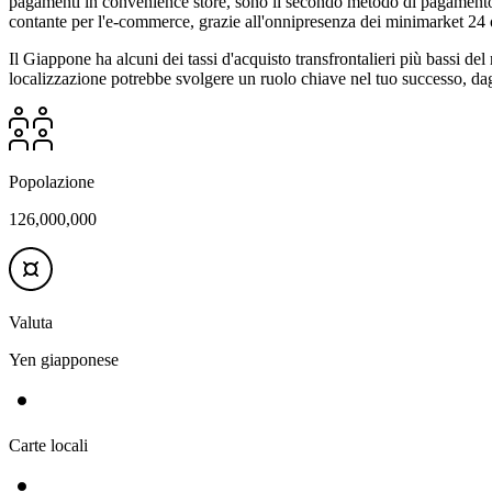
pagamenti in convenience store, sono il secondo metodo di pagamento 
contante per l'e-commerce, grazie all'onnipresenza dei minimarket 24 ore
Il Giappone ha alcuni dei tassi d'acquisto transfrontalieri più bassi d
localizzazione potrebbe svolgere un ruolo chiave nel tuo successo, dagli
Popolazione
126,000,000
Valuta
Yen giapponese
Carte locali