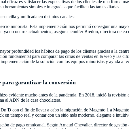
anal eficaz es satisfacer las expectativas de los clientes de una forma m
n herramientas simples e integradas que faciliten las tareas diarias.
encilla y unificada en distintos canales:
rcio minorista. Esta implementación nos permitió conseguir una mayor f
ual ya no ocurre actualmente», asegura Jennifer Bredon, directora de 
mayor profundidad los hábitos de pago de los clientes gracias a la cen
ón fundamental para comparar las cifras de ventas en la web y las cifra
a implementación de la solución con los equipos minoristas y ayuda a red
te para garantizar la conversión
 hizo evidente mucho antes de la pandemia. En 2018, inició la revisió
ana al ADN de la casa chocolatera.
a Dn’D con el fin de llevar a cabo la migración de Magento 1 a Magento 
k en tiempo real y contar con un sitio más moderno, elegante e intuitiv
ión de pago omnicanal. Según Arnaud Chevalier, director de gestión de