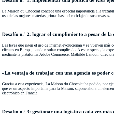
Desafío n.º 1: implementar una política de RSE ej
La Maison du Chocolat concede una especial importancia a la trazabili
uso de las mejores materias primas hasta el reciclaje de sus envases.
Desafío n.º 2: lograr el cumplimiento a pesar de la
Las leyes que rigen el uso de internet evolucionan y se vuelven más c
clientes en Europa, puede resultar complicado. A ese respecto, la exp
mediante la plataforma Adobe Commerce. Mathilde Landon, directora
«La ventaja de trabajar con una agencia es poder 
Gracias a esta experiencia, La Maison du Chocolat ha podido, por ejemp
que es un aspecto importante para la Maison, supone ahora un eleme
electrónico en Francia.
Desafío n.º 3: gestionar una logística cada vez más