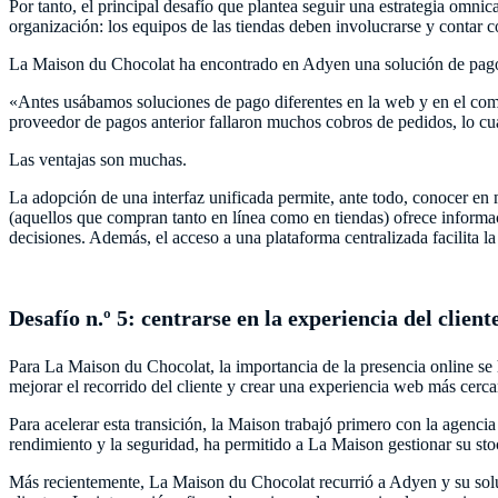
Por tanto, el principal desafío que plantea seguir una estrategia omnic
organización: los equipos de las tiendas deben involucrarse y contar co
La Maison du Chocolat ha encontrado en Adyen una solución de pago s
«Antes usábamos soluciones de pago diferentes en la web y en el come
proveedor de pagos anterior fallaron muchos cobros de pedidos, lo c
Las ventajas son muchas.
La adopción de una interfaz unificada permite, ante todo, conocer en 
(aquellos que compran tanto en línea como en tiendas) ofrece informaci
decisiones. Además, el acceso a una plataforma centralizada facilita l
Desafío n.º 5: centrarse en la experiencia del clien
Para La Maison du Chocolat, la importancia de la presencia online se
mejorar el recorrido del cliente y crear una experiencia web más cerc
Para acelerar esta transición, la Maison trabajó primero con la agenci
rendimiento y la seguridad, ha permitido a La Maison gestionar su stoc
Más recientemente, La Maison du Chocolat recurrió a Adyen y su soluc