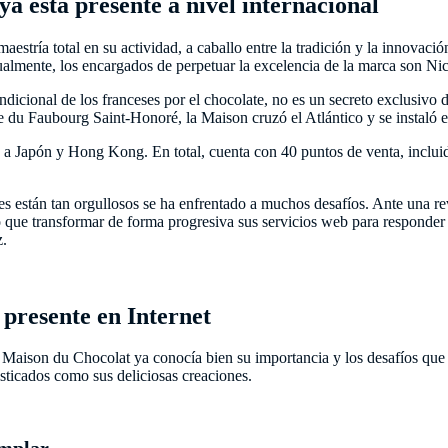
ya está presente a nivel internacional
tría total en su actividad, a caballo entre la tradición y la innovaci
lmente, los encargados de perpetuar la excelencia de la marca son Nico
ndicional de los franceses por el chocolate, no es un secreto exclusivo 
ue du Faubourg Saint-Honoré, la Maison cruzó el Atlántico y se instaló
o a Japón y Hong Kong. En total, cuenta con 40 puntos de venta, incluid
s están tan orgullosos se ha enfrentado a muchos desafíos. Ante una re
 que transformar de forma progresiva sus servicios web para responder 
z.
 presente en Internet
Maison du Chocolat ya conocía bien su importancia y los desafíos que pl
fisticados como sus deliciosas creaciones.