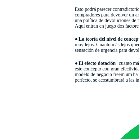
Esto podrá parecer contradictorio
compradores para devolver un art
una política de devoluciones de tr
Aquí entran en juego dos factore
●
La teoría del nivel de concep
muy lejos. Cuanto más lejos qued
sensación de urgencia para devol
●
El efecto dotación
: cuanto má
este concepto con gran efectivid
modelo de negocio freemium ha te
perfecto, se acostumbrará a las i