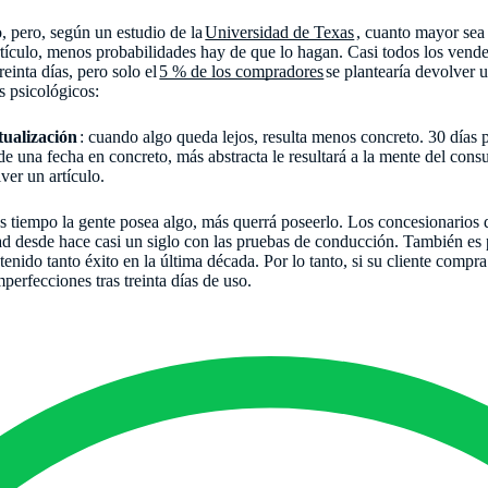
, pero, según un estudio de la
Universidad de Texas
, cuanto mayor sea 
ículo, menos probabilidades hay de que lo hagan. Casi todos los vende
einta días, pero solo el
5 % de los compradores
se plantearía devolver u
s psicológicos:
tualización
: cuando algo queda lejos, resulta menos concreto. 30 días 
e una fecha en concreto, más abstracta le resultará a la mente del consu
ver un artículo.
s tiempo la gente posea algo, más querrá poseerlo. Los concesionarios
ad desde hace casi un siglo con las pruebas de conducción. También es p
nido tanto éxito en la última década. Por lo tanto, si su cliente compr
mperfecciones tras treinta días de uso.