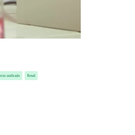
cio unificado
Retail