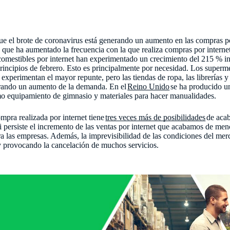
ue el brote de coronavirus está generando un aumento en las compras po
ó que ha aumentado la frecuencia con la que realiza compras por interne
comestibles por internet han experimentado un crecimiento del 215 % in
 principios de febrero. Esto es principalmente por necesidad. Los super
e experimentan el mayor repunte, pero las tiendas de ropa, las librerías y
strando un aumento de la demanda. En el
Reino Unido
se ha producido u
o equipamiento de gimnasio y materiales para hacer manualidades.
pra realizada por internet tiene
tres veces más de posibilidades
de acab
i persiste el incremento de las ventas por internet que acabamos de men
 las empresas. Además, la imprevisibilidad de las condiciones del mer
y provocando la cancelación de muchos servicios.