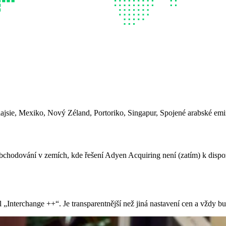
ajsie, Mexiko, Nový Zéland, Portoriko, Singapur, Spojené arabské emir
obchodování v zemích, kde řešení Adyen Acquiring není (zatím) k dispo
nterchange ++“. Je transparentnější než jiná nastavení cen a vždy budet