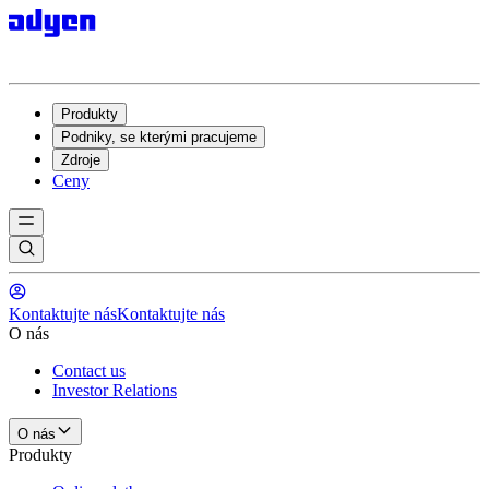
Produkty
Podniky, se kterými pracujeme
Zdroje
Ceny
Kontaktujte nás
Kontaktujte nás
O nás
Contact us
Investor Relations
O nás
Produkty