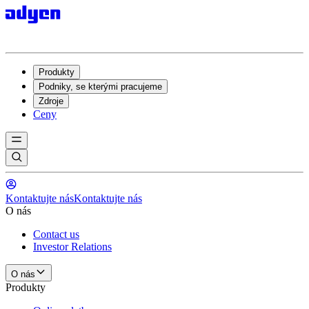
Produkty
Podniky, se kterými pracujeme
Zdroje
Ceny
Kontaktujte nás
Kontaktujte nás
O nás
Contact us
Investor Relations
O nás
Produkty